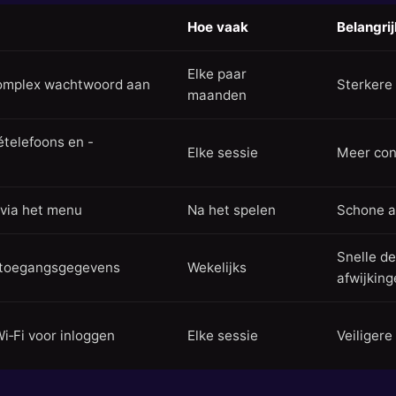
Hoe vaak
Belangri
Elke paar
omplex wachtwoord aan
Sterkere
maanden
ételefoons en -
Elke sessie
Meer con
 via het menu
Na het spelen
Schone a
Snelle de
e toegangsgegevens
Wekelijks
afwijkin
i‑Fi voor inloggen
Elke sessie
Veiligere