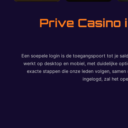
Prive Casino 
Een soepele login is de toegangspoort tot je sal
werkt op desktop en mobiel, met duidelijke opt
exacte stappen die onze leden volgen, samen 
ingelogd, zal het op