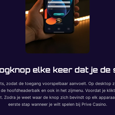
ogknop elke keer dat je de
aats, zodat de toegang voorspelbaar aanvoelt. Op desktop 
 de hoofdheaderbalk en ook in het zijmenu. Voordat je klik
nt. Zodra je weet waar de knop zich bevindt op elk apparaat
eerste stap wanneer je wilt spelen bij Prive Casino.