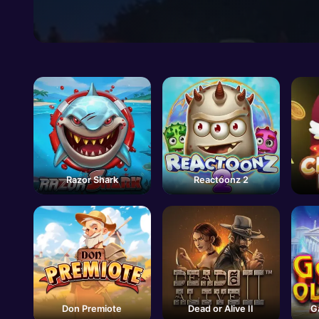
Razor Shark
Reactoonz 2
Don Premiote
Dead or Alive II
G