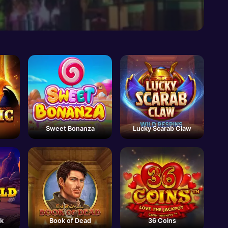
Sweet Bonanza
Lucky Scarab Claw
ck
Book of Dead
36 Coins