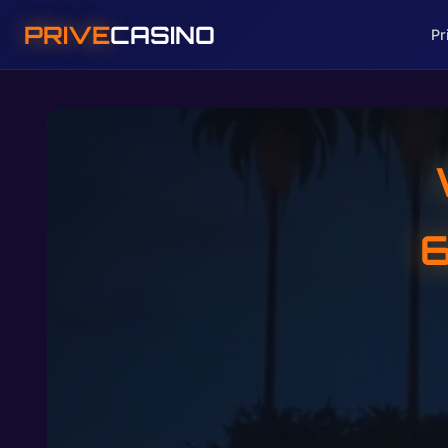
PRIVE
CASINO
Pr
6