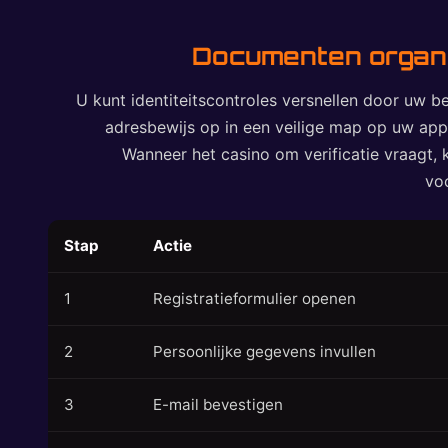
Documenten organi
U kunt identiteitscontroles versnellen door uw b
adresbewijs op in een veilige map op uw appa
Wanneer het casino om verificatie vraagt, 
vo
Stap
Actie
1
Registratieformulier openen
2
Persoonlijke gegevens invullen
3
E-mail bevestigen