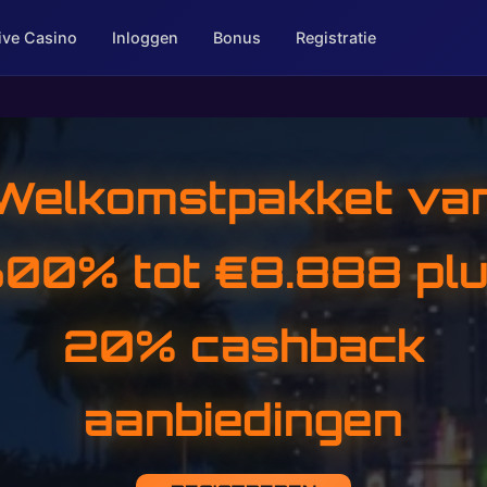
ive Casino
Inloggen
Bonus
Registratie
Welkomstpakket va
00% tot €8.888 pl
20% cashback
aanbiedingen