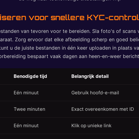
seren voor snellere KYC-controle
estanden van tevoren voor te bereiden. Sla foto's of scans 
raat. Zorg ervoor dat elke afbeelding scherp en goed beli
kunt u de juiste bestanden in één keer uploaden in plaats v
orbereiding bespaart vaak dagen aan heen-en-weer bericht
Benodigde tijd
Belangrijk detail
Eén minuut
Gebruik hoofd-e-mail
Twee minuten
Exact overeenkomen met ID
Eén minuut
Klik op unieke link