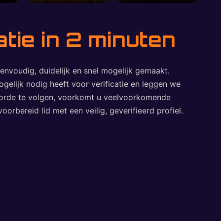
tie in 2 minuten
nvoudig, duidelijk en snel mogelijk gemaakt.
gelijk nodig heeft voor verificatie en leggen we
olgorde te volgen, voorkomt u veelvoorkomende
orbereid lid met een veilig, geverifieerd profiel.