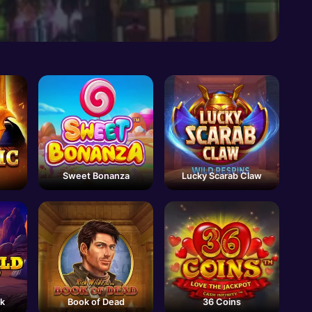
Sweet Bonanza
Lucky Scarab Claw
ck
Book of Dead
36 Coins