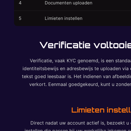
4
Documenten uploaden
5
Limieten instellen
Verificatie voltooi
Verificatie, vaak KYC genoemd, is een standa
identiteitsbewijs en adresbewijs te uploaden via
tekst goed leesbaar is. Het indienen van afbeeld
verkort. Eenmaal goedgekeurd, kunt u zonder
Limieten inste
Direct nadat uw account actief is, bezoekt u
instellen die passen bij uw werkelijke inkomen 