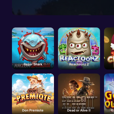
Razor Shark
Reactoonz 2
Don Premiote
Dead or Alive II
G