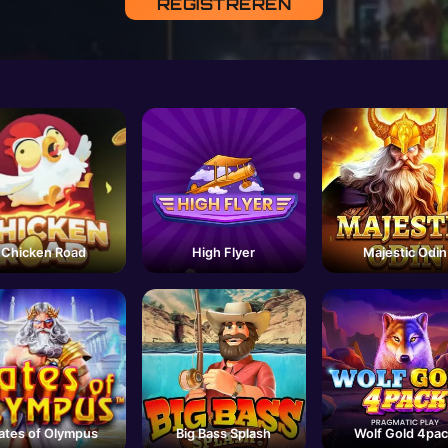
REGISTREREN
Chicken Road
High Flyer
Majestic Odin
ates of Olympus
Big Bass Splash
Wolf Gold 4pa